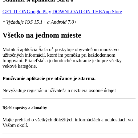
GET IT ON
Google Play
DOWNLOAD ON THE
App Store
* Vyžaduje IOS 15.1+ a Android 7.0+
Všetko na jednom mieste
+
Mobilná aplikácia Šaľa o
poskytuje obyvateľom množstvo
užitočných informácií, ktoré im pomôžu pri každodennom
fungovaní. Priateľské a jednoduché rozhranie je tu pre všetky
vekové kategórie.
Používanie aplikácie pre občanov je zdarma.
Nevyžaduje registráciu užívateľa a nezbiera osobné údaje!
Rýchle správy a aktuality
Majte prehľad o všetkých dôležitých informáciách a udalostiach vo
Vašom okolí.