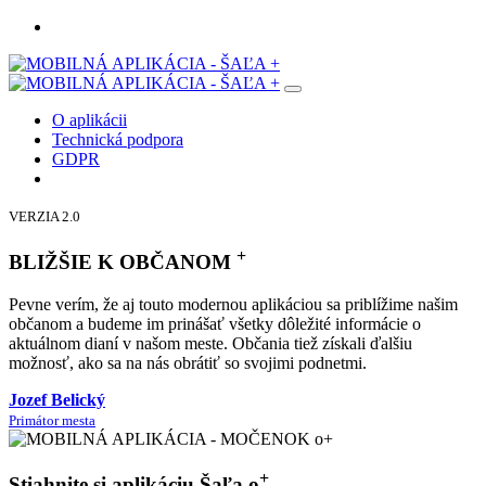
O aplikácii
Technická podpora
GDPR
VERZIA 2.0
+
BLIŽŠIE K OBČANOM
Pevne verím, že aj touto modernou aplikáciou sa priblížime našim
občanom a budeme im prinášať všetky dôležité informácie o
aktuálnom dianí v našom meste. Občania tiež získali ďalšiu
možnosť, ako sa na nás obrátiť so svojimi podnetmi.
Jozef Belický
Primátor mesta
+
Stiahnite si aplikáciu Šaľa o